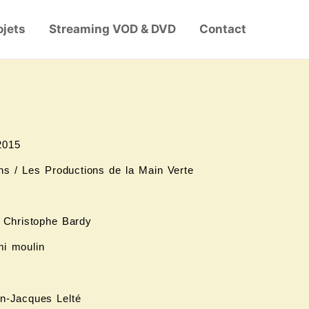
ojets
Streaming VOD & DVD
Contact
2015
ns / Les Productions de la Main Verte
: Christophe Bardy
mi moulin
an-Jacques Lelté